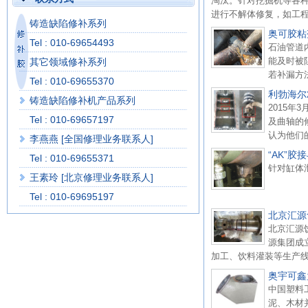
淘汰。针对挖掘机等各
进行不解体修复，如工程
铸造缺陷修补系列
奥可胶粘
Tel : 010-69654493
石油管道
能及时被
其它领域修补系列
若补漏方
Tel : 010-69655370
利勃海尔
铸造缺陷修补机产品系列
2015
Tel : 010-69657197
及曲轴的
认为他们
李燕燕 [全国修理业务联系人]
“AK”
Tel : 010-69655371
针对缸体
王素玲 [北京修理业务联系人]
Tel : 010-69695197
北京汇源
北京汇源
源集团成
加工、饮料灌装等生产线
奥宇可鑫
中国塑料
泥、木材