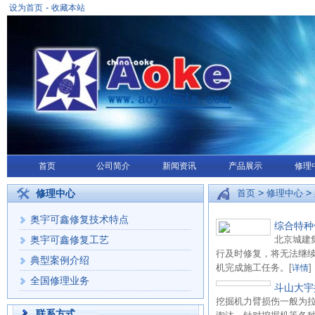
-
设为首页
收藏本站
首页
公司简介
新闻资讯
产品展示
修理
>
>
修理中心
首页
修理中心
奥宇可鑫修复技术特点
综合特种
奥宇可鑫修复工艺
北京城建
行及时修复，将无法继
典型案例介绍
机完成施工任务。[
]
详情
全国修理业务
斗山大宇
挖掘机力臂损伤一般为
联系方式