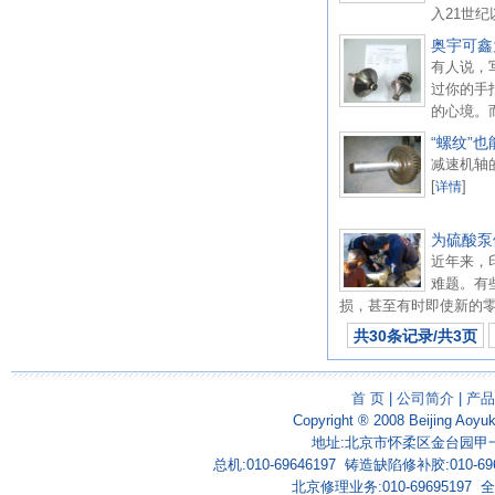
入21世纪
奥宇可鑫
有人说，
过你的手
的心境。
“螺纹”
减速机轴
[
]
详情
为硫酸泵
近年来，
难题。有
损，甚至有时即使新的零
共30条记录/共3页
首 页
|
公司简介
|
产品
Copyright ® 2008 Beijing Aoyu
地址:北京市怀柔区金台园甲一号
总机:010-69646197 铸造缺陷修补胶:010-69
北京修理业务:010-69695197 全国