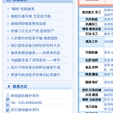
“螺纹”也能修复
风调冷
航空航天 军工
油底壳
修船比修车难 尤其是大船
汽车制造
各类汽
曲轴局部修复整体如新
机械加工
各类机
铸造 锻造设备
各类液
抢修三亿元生产线 提前投产 ..
石油 化工
罐体 
八卦图向外延展不畅 挽救国际 ..
模具工件
冲压模
我们是给设备治癌症的专科大夫
轴承座磨损修复——你带来的是 ..
印刷机械
滚筒 
为硫酸泵做了漂亮新衣——奥宇 ..
化肥 制药
管道 
滚筒 
高分子纳米复合材料在修复中成 ..
食品 饮料
机（转
胶接与粘涂技术在液压缸泄漏方 ..
啤酒 酿造
轴类 
点是高新技术多， ..
煤碳 铁矿
液压设
联系方式
纺织 印染机械
锡林轴
水泥 建筑
破碎机
铸造缺陷修补系列
钢铁 冶金设备
叶片 
Tel : 010-69654493
各类电
电力设备
体 瓦
其它领域修补系列