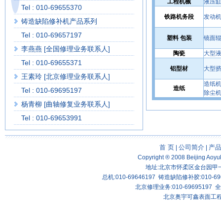
工程机械
液压缸
Tel : 010-69655370
铁路机务段
发动机
铸造缺陷修补机产品系列
Tel : 010-69657197
塑料 包装
镜面辊
李燕燕 [全国修理业务联系人]
陶瓷
大型液
Tel : 010-69655371
铝型材
大型挤
王素玲 [北京修理业务联系人]
造纸机
造纸
Tel : 010-69695197
除尘机
E
杨青柳 [曲轴修复业务联系人]
Tel : 010-69653991
首 页
公司简介
产
|
|
Copyright ® 2008 Beijing Aoyu
地址:北京市怀柔区金台园甲一号
总机:010-69646197 铸造缺陷修补胶:010-69
北京修理业务:010-69695197 全国
北京奥宇可鑫表面工