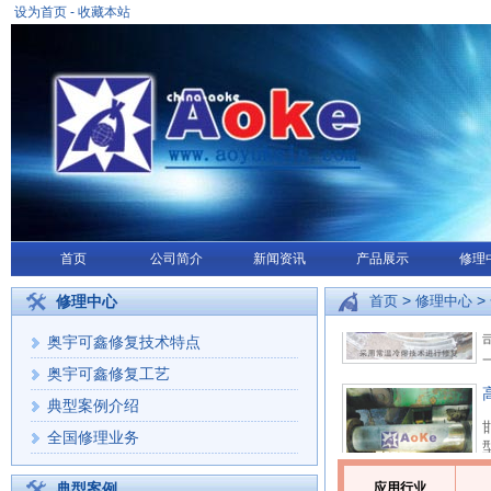
设为首页
-
收藏本站
首页
公司简介
新闻资讯
产品展示
修理
>
>
修理中心
首页
修理中心
奥宇可鑫修复技术特点
奥宇可鑫修复工艺
典型案例介绍
全国修理业务
典型案例
应用行业