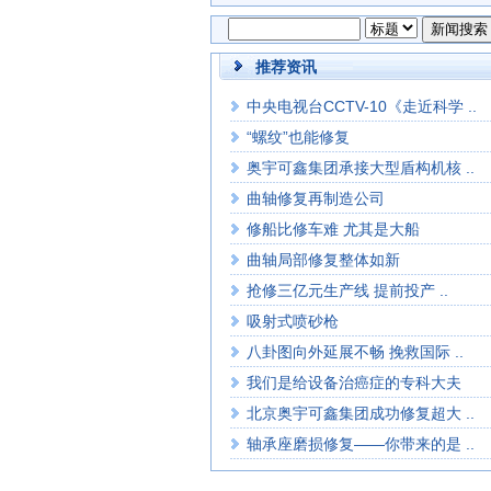
推荐资讯
中央电视台CCTV-10《走近科学 ..
“螺纹”也能修复
奥宇可鑫集团承接大型盾构机核 ..
曲轴修复再制造公司
修船比修车难 尤其是大船
曲轴局部修复整体如新
抢修三亿元生产线 提前投产 ..
吸射式喷砂枪
八卦图向外延展不畅 挽救国际 ..
我们是给设备治癌症的专科大夫
北京奥宇可鑫集团成功修复超大 ..
轴承座磨损修复——你带来的是 ..