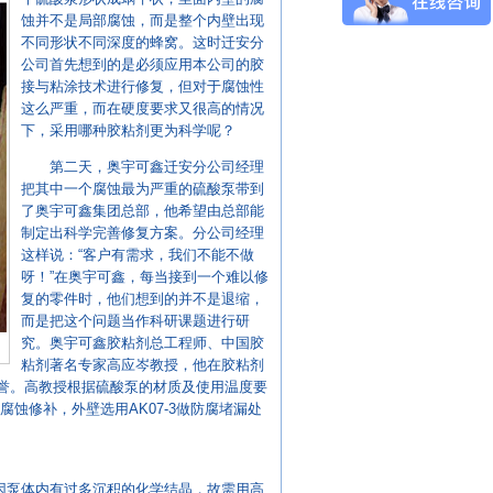
蚀并不是局部腐蚀，而是整个内壁出现
不同形状不同深度的蜂窝。这时迁安分
公司首先想到的是必须应用本公司的胶
接与粘涂技术进行修复，但对于腐蚀性
这么严重，而在硬度要求又很高的情况
下，采用哪种胶粘剂更为科学呢？
第二天，奥宇可鑫迁安分公司经理
把其中一个腐蚀最为严重的硫酸泵带到
了奥宇可鑫集团总部，他希望由总部能
制定出科学完善修复方案。分公司经理
这样说：“客户有需求，我们不能不做
呀！”在奥宇可鑫，每当接到一个难以修
复的零件时，他们想到的并不是退缩，
而是把这个问题当作科研课题进行研
究。奥宇可鑫胶粘剂总工程师、中国胶
粘剂著名专家高应岑教授，他在胶粘剂
誉。高教授根据硫酸泵的材质及使用温度要
腐蚀修补，外壁选用AK07-3做防腐堵漏处
因泵体内有过多沉积的化学结晶，故需用高