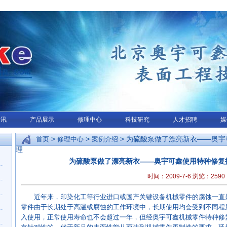
资讯
产品展示
修理中心
科技研究
人才招聘
媒
>
>
> 为硫酸泵做了漂亮新衣——奥
首页
修理中心
案例介绍
理
为硫酸泵做了漂亮新衣——奥宇可鑫使用特种修复
时间：2009-7-6 浏览：
2590
近年来，印染化工等行业进口或国产关键设备机械零件的腐蚀一直
零件由于长期处于高温或腐蚀的工作环境中，长期使用均会受到不同程
入使用，正常使用寿命也不会超过一年，但经奥宇可鑫机械零件特种修