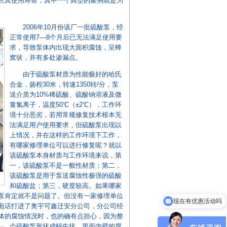
长其使用寿命，其中一个典型的案例就是为
2006年10月份该厂一批硫酸泵，经
正常使用7—8个月后已无法满足使用要
求，导致泵体内出现大面积腐蚀，呈蜂
窝状，并有多处渗漏点。
由于硫酸泵材质为性能极好的哈氏
合金，扬程30米，转速1350转/分，泵
送介质为10%稀硫酸、硫酸钠溶液及微
量氯离子，温度50℃（±2℃），工作环
境十分恶劣，若用常规修复技术根本无
法满足用户使用要求，但硫酸泵出现以
上情况，并在这样的工作环境下工作，
有哪家修理单位可以进行修复呢？就以
该硫酸泵本身材质与工作环境来说，第
一，该硫酸泵不是一般性材质；第二，
该硫酸泵是用于泵送腐蚀性极强的硫酸
和硫酸盐；第三，硬度较高。如果哪家
泵肯定就不是问题了。但没有一家修理单位
现在有优惠活动吗
电话打进了奥宇可鑫迁安分公司，分公司经
体的腐蚀情况时，也的确有点担心，因为整
个硫酸泵
形状成蜗牛状，里面内壁的腐