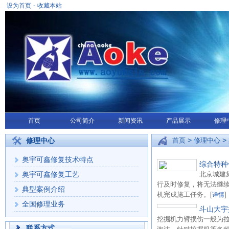
-
设为首页
收藏本站
首页
公司简介
新闻资讯
产品展示
修理
>
>
修理中心
首页
修理中心
奥宇可鑫修复技术特点
综合特种
奥宇可鑫修复工艺
北京城建
行及时修复，将无法继
典型案例介绍
机完成施工任务。[
]
详情
全国修理业务
斗山大宇
挖掘机力臂损伤一般为
联系方式