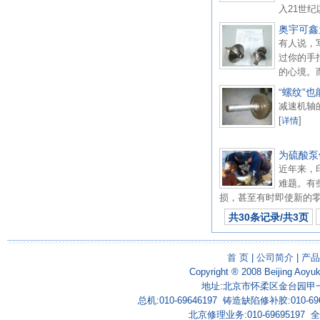
入21世纪
奥宇可鑫
有人说，
过你的手
的心境。
“螺纹”
减速机轴
[
]
详情
为硫酸泵
近年来，
难题。有
损，甚至有时即使新的零
共30条记录/共3页
首 页
|
公司简介
|
产品
Copyright ® 2008 Beijing Aoyu
地址:北京市怀柔区金台园甲一号
总机:010-69646197 铸造缺陷修补胶:010-69
北京修理业务:010-69695197 全国