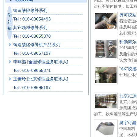
淘汰。针对挖掘机等各
进行不解体修复，如工程
铸造缺陷修补系列
奥可胶粘
Tel : 010-69654493
石油管道
能及时被
其它领域修补系列
若补漏方
Tel : 010-69655370
利勃海尔
铸造缺陷修补机产品系列
2015
Tel : 010-69657197
及曲轴的
认为他们
李燕燕 [全国修理业务联系人]
“AK”
Tel : 010-69655371
针对缸体
王素玲 [北京修理业务联系人]
Tel : 010-69695197
北京汇源
北京汇源
源集团成
加工、饮料灌装等生产线
奥宇可鑫
中国塑料
泥、木材