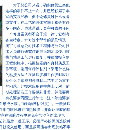
对于总公司来说，确实修复过类似
这样的零件不止一次，并已经积累了丰
富的实践经验。但不论修复过什么设备
或零件，在工艺的具体实施上都会有许
多不同点。也就是说，奥宇可鑫的任何
一个修复案例都不会千篇一律，它都有
各自特点。针对这个部件的损伤情况，
奥宇可鑫总公司技术工程师与分公司技
术人员进行研究讨论最后制定出使用胶
接与粘涂工艺进行修复，并很快投入到
工程实施中。根据柱塞的本身材质及工
作环境，选用何种胶粘剂？采用什么样
的粘接方法？在涂底胶和工作胶时应注
意什么？这些都是胶粘工艺中尤为重要
的问题。此技术应用在柱塞上，对于前
期处理清洗工作要做到非常。并需要用
有机溶剂丙酮进行除油（注：除油溶剂
面形成水膜，而影响胶粘强度）。一般涂底
并用电吹风进行加热底胶，并保证底胶的厚
并注意在涂胶过程中避免空气混入而出现气
艺的最后一道工序。必须严格按照所选胶种
间就投入使用，而且很可能会出现胶粘不牢