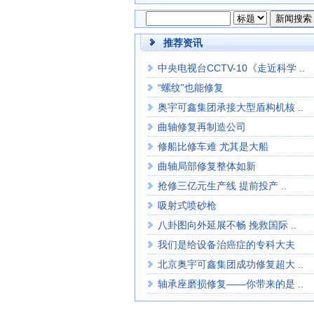
推荐资讯
中央电视台CCTV-10《走近科学 ..
“螺纹”也能修复
奥宇可鑫集团承接大型盾构机核 ..
曲轴修复再制造公司
修船比修车难 尤其是大船
曲轴局部修复整体如新
抢修三亿元生产线 提前投产 ..
吸射式喷砂枪
八卦图向外延展不畅 挽救国际 ..
我们是给设备治癌症的专科大夫
北京奥宇可鑫集团成功修复超大 ..
轴承座磨损修复——你带来的是 ..