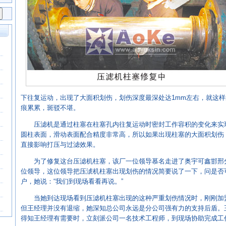
下往复运动，出现了大面积划伤，划伤深度最深处达1mm左右，就这
痕累累，斑驳不堪。
压滤机是通过柱塞在柱塞孔内往复运动时密封工作容积的变化来实
圆柱表面，滑动表面配合精度非常高，所以如果出现柱塞的大面积划伤
直接影响打压与过滤效果。
为了修复这台压滤机柱塞，该厂一位领导慕名走进了奥宇可鑫邯邢
位领导，这位领导把压淲机柱塞出现划伤的情况简要说了一下，问是否
户，她说：“我们到现场看看再说。”
当她到达现场看到压滤机柱塞出现的这种严重划伤情况时，刚刚加
但王经理并没有退缩，她深知总公司永远是分公司强有力的支持后盾。
得知王经理有需要时，立刻派公司一名技术工程师，到现场协助完成工