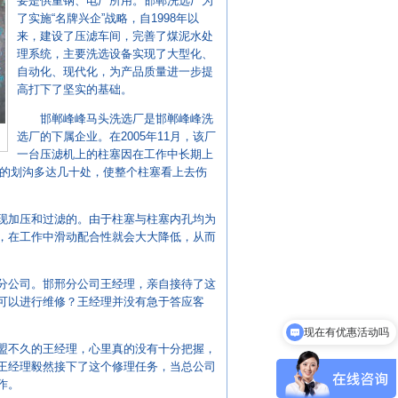
要是供重钢、电厂所用。邯郸洗选厂为
了实施“名牌兴企”战略，自1998年以
来，建设了压滤车间，完善了煤泥水处
理系统，主要洗选设备实现了大型化、
自动化、现代化，为产品质量进一步提
高打下了坚实的基础。
邯郸峰峰马头洗选厂是邯郸峰峰洗
选厂的下属企业。在2005年11月，该厂
一台压滤机上的柱塞因在工作中长期上
样的划沟多达几十处，使整个柱塞看上去伤
现加压和过滤的。由于柱塞与柱塞内孔均为
，在工作中滑动配合性就会大大降低，从而
分公司。邯邢分公司王经理，亲自接待了这
可以进行维修？王经理并没有急于答应客
现在有优惠活动吗
盟不久的王经理，心里真的没有十分把握，
王经理毅然接下了这个修理任务，当总公司
作。