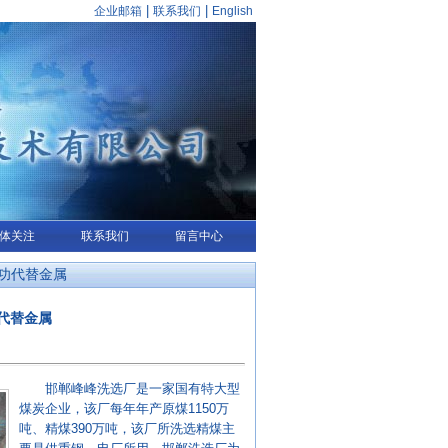
|
|
企业邮箱
联系我们
English
体关注
联系我们
留言中心
功代替金属
代替金属
邯郸峰峰洗选厂是一家国有特大型
煤炭企业，该厂每年年产原煤1150万
吨、精煤390万吨，该厂所洗选精煤主