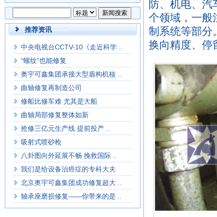
防、机电、汽
个领域，一般
制系统等部分
推荐资讯
换向精度、停
中央电视台CCTV-10《走近科学 ..
“螺纹”也能修复
奥宇可鑫集团承接大型盾构机核 ..
曲轴修复再制造公司
修船比修车难 尤其是大船
曲轴局部修复整体如新
抢修三亿元生产线 提前投产 ..
吸射式喷砂枪
八卦图向外延展不畅 挽救国际 ..
我们是给设备治癌症的专科大夫
北京奥宇可鑫集团成功修复超大 ..
轴承座磨损修复——你带来的是 ..