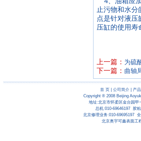
4、油箱应加
止污物和水分
点是针对液压
压缸的使用寿
上一篇：
为硫酸
下一篇：
曲轴
首 页
|
公司简介
|
产品
Copyright ® 2008 Beijing Aoyu
地址:北京市怀柔区金台园甲一号
总机:010-69646197 胶粘剂
北京修理业务:010-69695197 全国
北京奥宇可鑫表面工